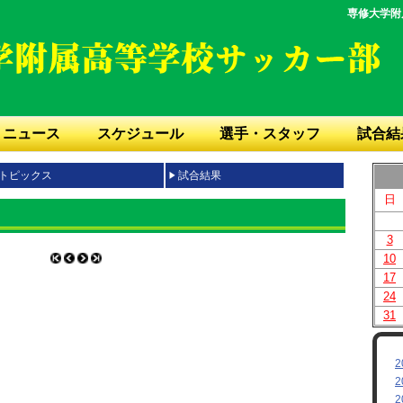
専修大学附
ニュース
スケジュール
選手・スタッフ
試合結
トピックス
試合結果
日
3
10
17
24
31
2
2
2