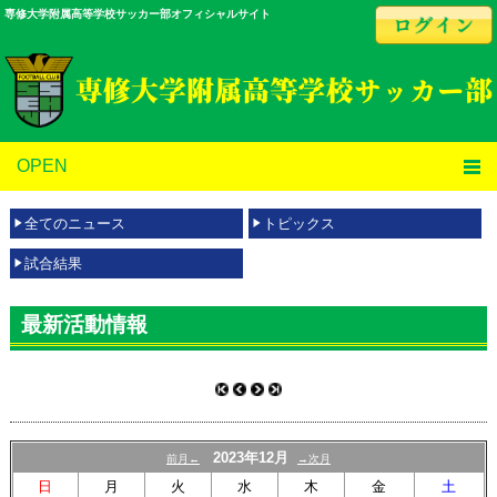
専修大学附属高等学校サッカー部オフィシャルサイト
OPEN
全てのニュース
トピックス
試合結果
最新活動情報
2023年12月
前月←
→次月
日
月
火
水
木
金
土