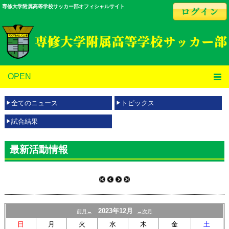
専修大学附属高等学校サッカー部オフィシャルサイト
OPEN
全てのニュース
トピックス
試合結果
最新活動情報
2023年12月
前月←
→次月
日
月
火
水
木
金
土