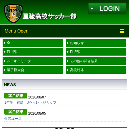
Menu Open
全て
お知らせ
TOP
PL1部
PL2部
ニュース
ルーキーリーグ
その他の試合結果
選手権大会
高校総体
スケジュール
NEWS
スタッフ・選手一覧
2026/08/07
進学先一覧
1年生 福島 Jヴィレッジカップ
2026/08/05
リンク
金沢ユース