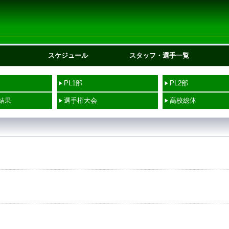
スケジュール
スタッフ・選手一覧
PL1部
PL2部
結果
選手権大会
高校総体