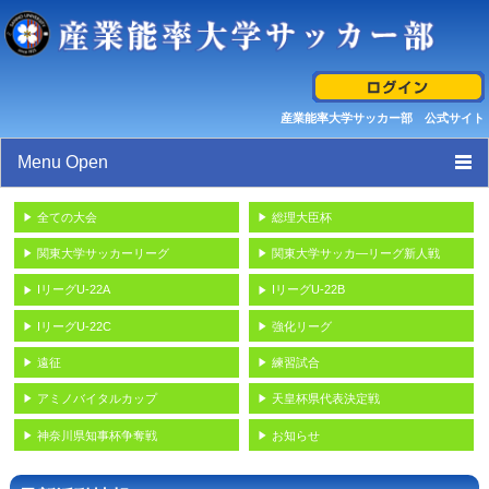
産業能率大学サッカー部 公式サイト
Menu Open
トップページ
全ての大会
総理大臣杯
関東大学サッカーリーグ
関東大学サッカ―リーグ新人戦
スケジュール
IリーグU-22A
IリーグU-22B
選手/スタッフ紹介
IリーグU-22C
強化リーグ
遠征
練習試合
試合結果/最新活動情報
アミノバイタルカップ
天皇杯県代表決定戦
ギャラリー
神奈川県知事杯争奪戦
お知らせ
産業能率大学サッカー部 クレド