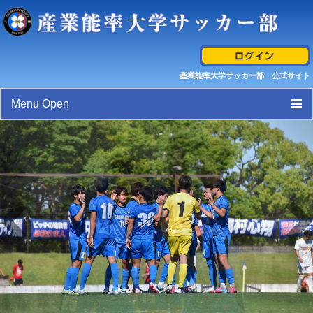
産業能率大学サッカー部 公式サイト
Menu Open
トップページ
スケジュール
選手/スタッフ紹介
試合結果/最新活動情報
ギャラリー
産業能率大学サッカー部 クレド