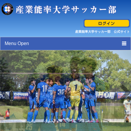
産業能率大学サッカー部 公式サイト
Menu Open
トップページ
スケジュール
選手/スタッフ紹介
試合結果/最新活動情報
ギャラリー
産業能率大学サッカー部 クレド