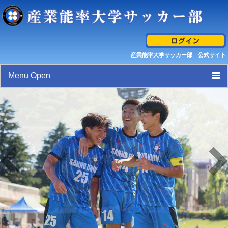
産業能率大学サッカー部 公式サイト
Menu Open
トップページ
スケジュール
選手/スタッフ紹介
試合結果/最新活動情報
ギャラリー
産業能率大学サッカー部 クレド