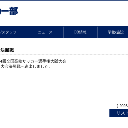
/スタッフ
ニュース
OB情報
学校/施設
 決勝戦
104回全国高校サッカー選手権大阪大会
阪大会決勝戦へ進出しました。
f
【 2025
リス