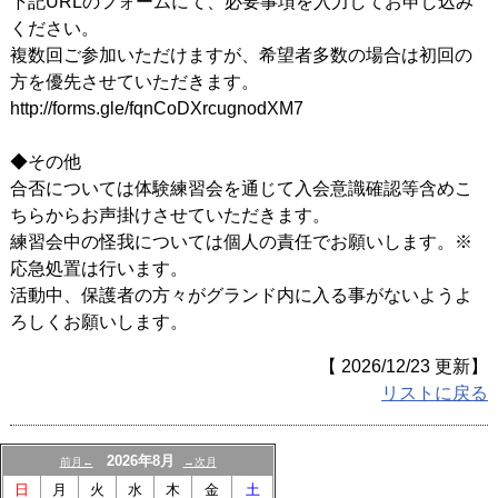
下記URLのフォームにて、必要事項を入力してお申し込み
ください。
複数回ご参加いただけますが、希望者多数の場合は初回の
方を優先させていただきます。
http://forms.gle/fqnCoDXrcugnodXM7
◆その他
合否については体験練習会を通じて入会意識確認等含めこ
ちらからお声掛けさせていただきます。
練習会中の怪我については個人の責任でお願いします。※
応急処置は行います。
活動中、保護者の方々がグランド内に入る事がないようよ
ろしくお願いします。
【 2026/12/23 更新】
リストに戻る
2026年8月
前月←
→次月
日
月
火
水
木
金
土