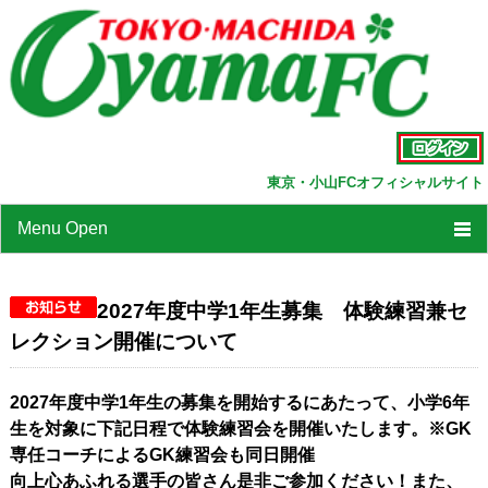
東京・小山FCオフィシャルサイト
Menu Open
TOP
2027年度中学1年生募集 体験練習兼セ
クラブ紹介
レクション開催について
お知らせ
2027年度中学1年生の募集を開始するにあたって、小学6年
スタッフ紹介
生を対象に下記日程で体験練習会を開催いたします。※GK
専任コーチによるGK練習会も同日開催
活動概要
向上心あふれる選手の皆さん是非ご参加ください！また、