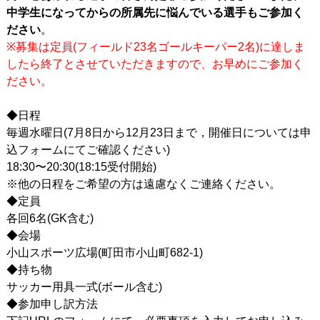
スポンサー/パートナー
中学生になってからの所属先に悩んでいる選手もご参加く
ださい
。
お問い合わせ
※募集は定員(フィールド23名ゴールキーパー2名)に達しま
したら終了とさせていただきますので、お早めにご参加く
ださい。
◆
日程
毎週水曜日(7月8日から12月23日まで，開催日については申
込フォームにてご確認ください)
18:30〜20:30(18:15受付開始)
※他の日程をご希望の方は遠慮なくご連絡ください。
◆
定員
各回6名(GK含む)
◆会場
小山スポーツ広場(町田市小山町682-1)
◆
持ち物
サッカー用具一式(ボール含む)
◆
参加申し訳方法