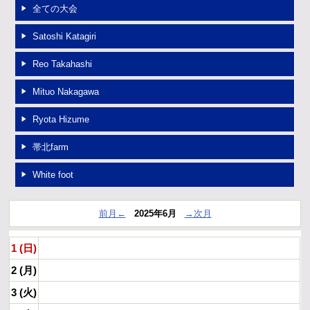
全ての大会
OB進路実績
Satoshi Katagiri
リンク
Reo Takahashi
Mituo Nakagawa
Ryota Hizume
帯北farm
White foot
前月←
2025年6月
→次月
1 (日)
2 (月)
3 (火)