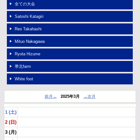
全ての大会
OB進路実績
Satoshi Katagiri
リンク
Reo Takahashi
Mituo Nakagawa
Ryota Hizume
帯北farm
White foot
前月←
2025年3月
→次月
1 (土)
2 (日)
3 (月)