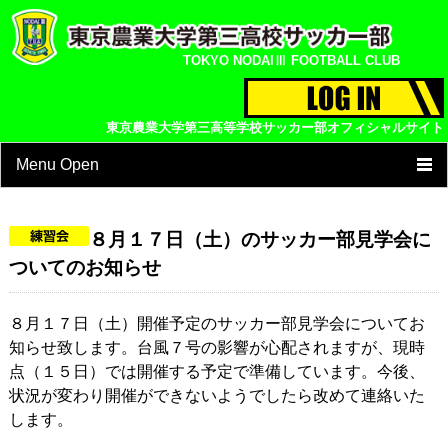
TOKYO NODAIⅢ FOOTBALL CLUB
東京農業大学第三高等学校サッカー部オフィシャルサイト
Menu Open
TOP
８月１７日（土）のサッカー部見学会に
試合結果
ついてのお知らせ
チーム紹介
８月１７日（土）開催予定のサッカー部見学会についてお
選手・スタッフ紹介
知らせ致します。台風７号の影響が心配されますが、現時
点（１５日）では開催する予定で準備しています。今後、
スケジュール
状況が変わり開催ができないようでしたら改めて連絡いた
フォトアルバム
します。