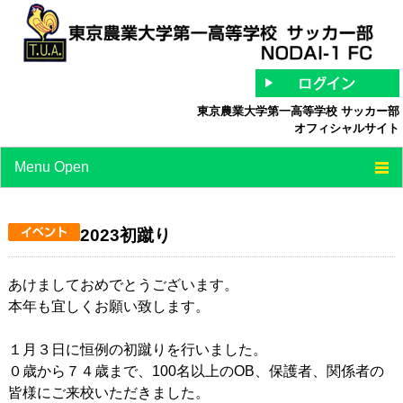
東京農業大学第一高等学校 サッカー部
オフィシャルサイト
Menu Open
TOP
2023初蹴り
チーム紹介
最新情報
あけましておめでとうございます。
本年も宜しくお願い致します。
スケジュール
１月３日に恒例の初蹴りを行いました。
スタッフ/選手紹介
０歳から７４歳まで、100名以上のOB、保護者、関係者の
中等部
皆様にご来校いただきました。