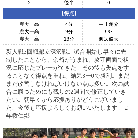
2
後半
0
戦歴/卒業後の進路
【得点】
リンク集
農大一高
4分
中川創介
農大一高
9分
OG
農大一高
18分
渡辺脩太
新人戦
3
回戦都立深沢戦。試合開始し早々に先
制したことから、余裕がうまれ、攻守両面で状
況に応じたプレーができた。その後も失点をす
ることなく得点を重ね、結果
3
ー
0
で勝利。まだ
まだ改善しなければいけない点は多い。次の試
合に勝つためにも残りの
2
週間で修正していき
たい。朝早くから応援ありがどうございまし
た。今後も応援よろしくお願いいたします。 2
年救仁郷