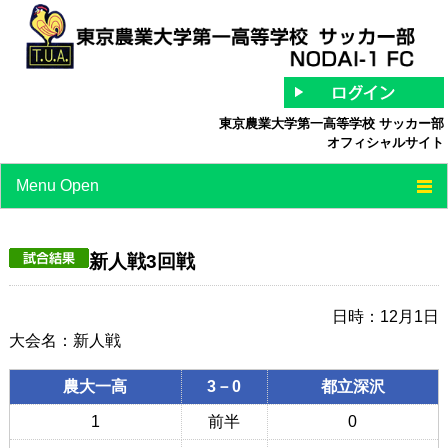
東京農業大学第一高等学校 サッカー部
オフィシャルサイト
Menu Open
TOP
新人戦3回戦
チーム紹介
最新情報
日時：12月1日
大会名：新人戦
スケジュール
農大一高
3－0
都立深沢
スタッフ/選手紹介
1
前半
0
中等部