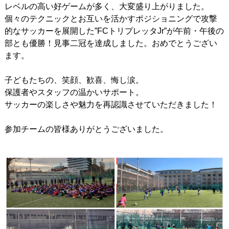
レベルの高い好ゲームが多く、大変盛り上がりました。
戦歴/卒業後の進路
個々のテクニックとお互いを活かすポジショニングで攻撃
的なサッカーを展開した”FCトリプレッタJr”が午前・午後の
リンク集
部とも優勝！見事二冠を達成しました。おめでとうござい
ます。
子どもたちの、笑顔、歓喜、悔し涙。
保護者やスタッフの温かいサポート。
サッカーの楽しさや魅力を再認識させていただきました！
参加チームの皆様ありがとうございました。