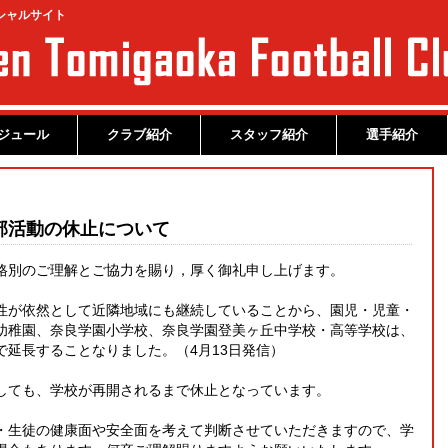
シャルサイト
ジュール
クラブ紹介
スタッフ紹介
選手紹介
部活動の休止について
格別のご理解とご協力を賜り，厚く御礼申し上げます。
性が依然として近隣地域にも継続していることから、園児・児童・
幼稚園、奈良学園小学校、奈良学園登美ヶ丘中学校・高等学校は、
延長することなりました。（4月13日発信）
しても、学校が再開されるまで休止となっています。
・生徒の健康面や安全面を考えて判断させていただきますので、学