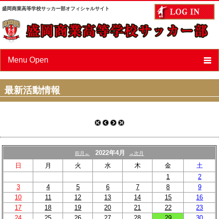
盛岡商業高等学校サッカー部オフィシャルサイト
Menu Open
ニュース
最新活動情報
スケジュール
選手/スタッフ紹介
フォトアルバム
2022年4月
前月←
→次月
OBページ
日
月
火
水
木
金
土
1
2
あすなろ会（父母会）
3
4
5
6
7
8
9
10
11
12
13
14
15
16
リンク
17
18
19
20
21
22
23
24
25
26
27
28
29
30