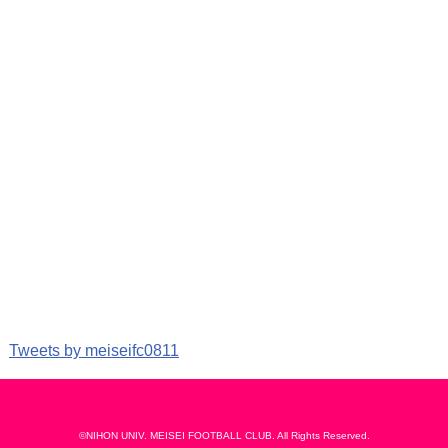
Tweets by meiseifc0811
©NIHON UNIV. MEISEI FOOTBALL CLUB. All Rights Reserved.