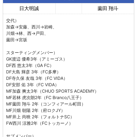
日大明誠
薗田 翔斗
交代）
加森→安藤、西川→岩崎、
川畑→林、西→戸田、
薗田→宮坂
スターティングメンバー）
GK渡辺 優希3年（アミーゴス）
DF西 悠太3年（GA FC）
DF大島 輝彦 3年（FC多摩）
DF寺久保 友哉 3年（FC VIDA）
DF安部 佑 3年（FC VIDA）
MF加森 爽太3年（CHUO SPORTS ACADEMY）
MF若林 虎次朗2年（FC Branco八王子）
MF薗田 翔斗 2年（コンフィアール町田）
MF川畑 朝陽 2年（府ロクJY）
MF井上 尚映 2年（フォルトナSC）
FW西川 涼雅2年（FCトッカーノ）
サブメンバー）