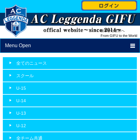
岐阜から世界へ
From GIFU to the World
Menu Open
TOP
全てのニュース
NEWS
スクール
PROFILE
U-15
STAFF
U-14
SCHEDULE
U-13
SCHOOL
U-12
ACCESS
全チーム共通