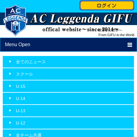
岐阜から世界へ
From GIFU to the World
Menu Open
TOP
全てのニュース
NEWS
スクール
PROFILE
U-15
STAFF
U-14
SCHEDULE
U-13
SCHOOL
U-12
ACCESS
全チーム共通