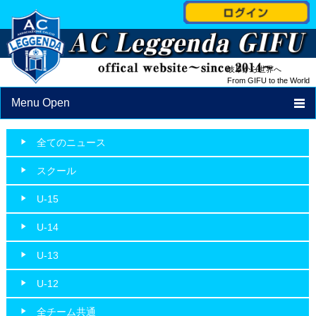
岐阜から世界へ
From GIFU to the World
Menu Open
TOP
全てのニュース
NEWS
スクール
PROFILE
U-15
STAFF
U-14
SCHEDULE
U-13
SCHOOL
U-12
ACCESS
全チーム共通