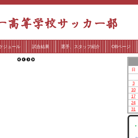
ケジュール
試合結果
選手、スタッフ紹介
OBページ
日
3
10
17
24
31