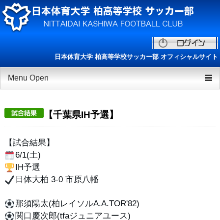
日本体育大学 柏高等学校サッカー部 オフィシャルサイト
Menu Open
TOP
【千葉県IH予選】
チーム紹介
ニュース
【試合結果】
6/1(土)
選手/スタッフ一覧
IH予選
日体大柏 3-0 市原八幡
練習会/セレクション
ESAリーグ
那須陽太(柏レイソルA.A.TOR'82)
関口慶次郎(tfaジュニアユース)
OB会