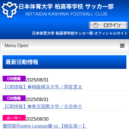
日本体育大学 柏高等学校サッカー部 オフィシャルサイト
Menu Open
TOP
最新活動情報
チーム紹介
2025/08/31
ニュース
【OB情報】⚽️桐蔭横浜大学／関富貫太
選手/スタッフ一覧
2025/08/31
練習会/セレクション
【OB情報】⚽️東京国際大学／古谷柊介
ESAリーグ
2025/08/30
🔵関東Rookie League🔵 vs 【桐生第一】
OB会