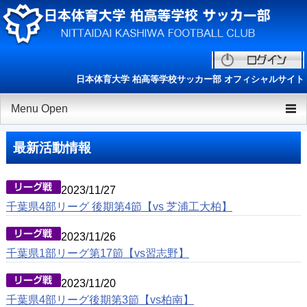
日本体育大学 柏高等学校サッカー部 オフィシャルサイト
Menu Open
TOP
最新活動情報
チーム紹介
2023/11/27
ニュース
千葉県4部リーグ 後期第4節【vs 芝浦工大柏】
選手/スタッフ一覧
2023/11/26
練習会/セレクション
千葉県1部リーグ第17節【vs習志野】
ESAリーグ
2023/11/20
千葉県4部リーグ後期第3節【vs柏南】
OB会