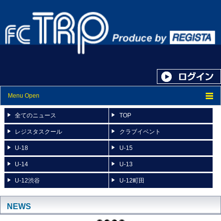
Menu Open
トップ
全てのニュース
TOP
ニュース
レジスタスクール
クラブイベント
U-18
U-15
スケジュール
U-14
U-13
スタッフ紹介
U-12渋谷
U-12町田
フォトアルバム
ブログ
NEWS