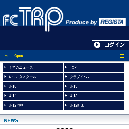
Menu Open
トップ
全てのニュース
TOP
ニュース
レジスタスクール
クラブイベント
U-18
U-15
スケジュール
U-14
U-13
スタッフ紹介
U-12渋谷
U-12町田
フォトアルバム
ブログ
NEWS