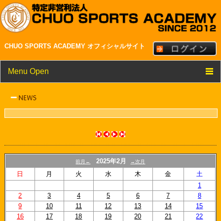
CHUO SPORTS ACADEMY オフィシャルサイト
Menu Open
TOP
クラブ紹介
メンバー・スタッフ紹介
NEWS
2025年2月
前月←
→次月
スケジュール
日
月
火
水
木
金
土
1
リンク
2
3
4
5
6
7
8
9
10
11
12
13
14
15
16
17
18
19
20
21
22