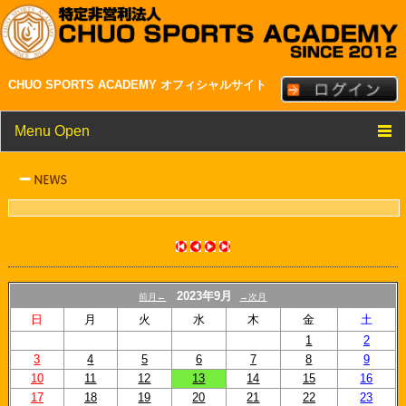
CHUO SPORTS ACADEMY オフィシャルサイト
Menu Open
TOP
クラブ紹介
メンバー・スタッフ紹介
NEWS
2023年9月
前月←
→次月
スケジュール
日
月
火
水
木
金
土
1
2
リンク
3
4
5
6
7
8
9
10
11
12
13
14
15
16
17
18
19
20
21
22
23