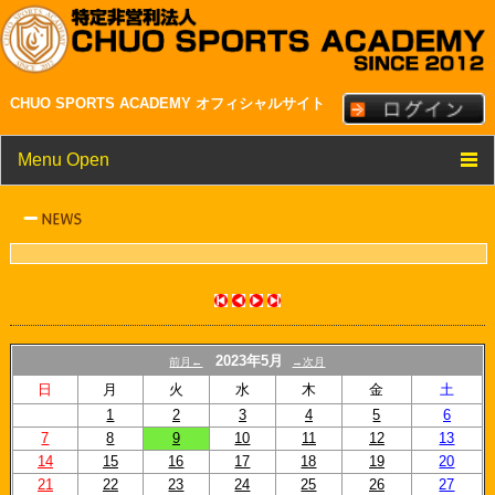
CHUO SPORTS ACADEMY オフィシャルサイト
Menu Open
TOP
クラブ紹介
メンバー・スタッフ紹介
NEWS
2023年5月
前月←
→次月
スケジュール
日
月
火
水
木
金
土
1
2
3
4
5
6
リンク
7
8
9
10
11
12
13
14
15
16
17
18
19
20
21
22
23
24
25
26
27