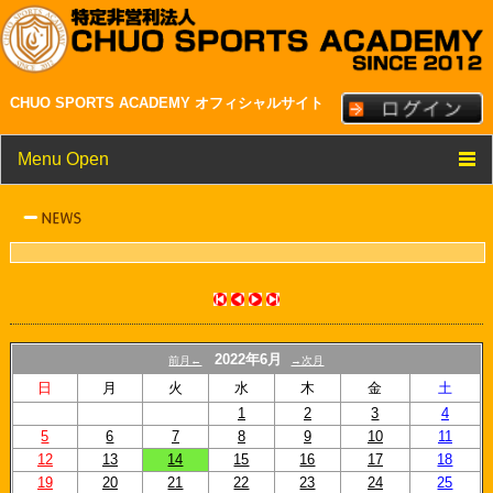
CHUO SPORTS ACADEMY オフィシャルサイト
Menu Open
TOP
クラブ紹介
メンバー・スタッフ紹介
NEWS
2022年6月
前月←
→次月
スケジュール
日
月
火
水
木
金
土
1
2
3
4
リンク
5
6
7
8
9
10
11
12
13
14
15
16
17
18
19
20
21
22
23
24
25