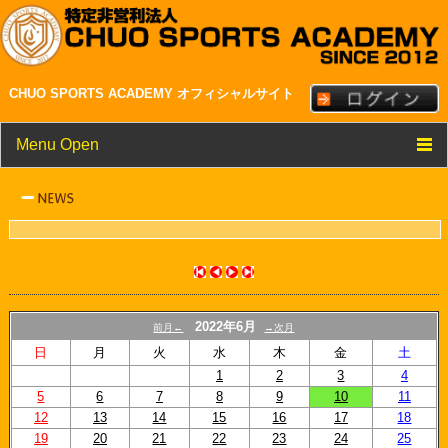
CHUO SPORTS ACADEMY オフィシャルサイト
Menu Open
TOP
クラブ紹介
メンバー・スタッフ紹介
NEWS
2022年6月
前月←
→次月
スケジュール
日
月
火
水
木
金
土
1
2
3
4
リンク
5
6
7
8
9
10
11
12
13
14
15
16
17
18
19
20
21
22
23
24
25