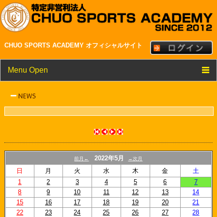
CHUO SPORTS ACADEMY オフィシャルサイト
Menu Open
TOP
クラブ紹介
メンバー・スタッフ紹介
NEWS
2022年5月
前月←
→次月
スケジュール
日
月
火
水
木
金
土
1
2
3
4
5
6
7
リンク
8
9
10
11
12
13
14
15
16
17
18
19
20
21
22
23
24
25
26
27
28