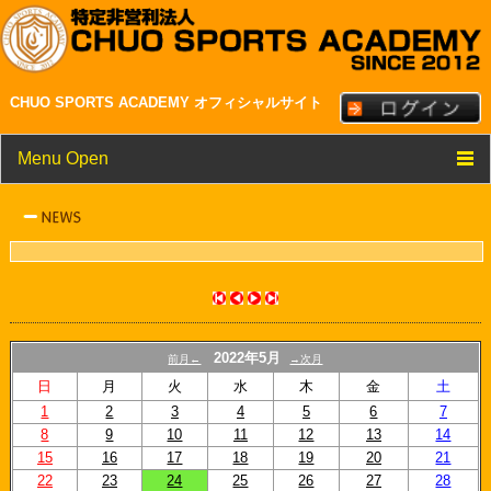
CHUO SPORTS ACADEMY オフィシャルサイト
Menu Open
TOP
クラブ紹介
メンバー・スタッフ紹介
NEWS
2022年5月
前月←
→次月
スケジュール
日
月
火
水
木
金
土
1
2
3
4
5
6
7
リンク
8
9
10
11
12
13
14
15
16
17
18
19
20
21
22
23
24
25
26
27
28