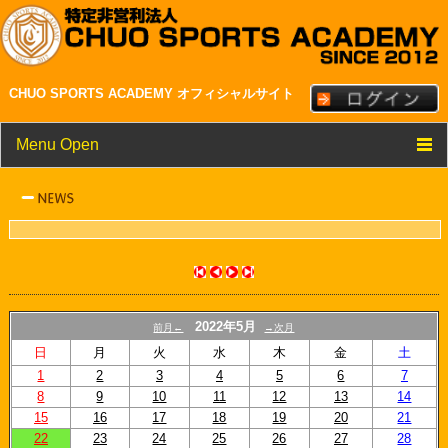
CHUO SPORTS ACADEMY オフィシャルサイト
Menu Open
TOP
クラブ紹介
メンバー・スタッフ紹介
NEWS
2022年5月
前月←
→次月
スケジュール
日
月
火
水
木
金
土
1
2
3
4
5
6
7
リンク
8
9
10
11
12
13
14
15
16
17
18
19
20
21
22
23
24
25
26
27
28