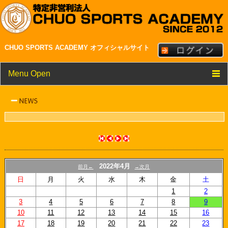
CHUO SPORTS ACADEMY オフィシャルサイト
Menu Open
TOP
クラブ紹介
メンバー・スタッフ紹介
NEWS
2022年4月
前月←
→次月
スケジュール
日
月
火
水
木
金
土
1
2
リンク
3
4
5
6
7
8
9
10
11
12
13
14
15
16
17
18
19
20
21
22
23