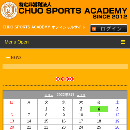
CHUO SPORTS ACADEMY オフィシャルサイト
Menu Open
TOP
クラブ紹介
メンバー・スタッフ紹介
NEWS
2022年3月
前月←
→次月
スケジュール
日
月
火
水
木
金
土
1
2
3
4
5
リンク
6
7
8
9
10
11
12
13
14
15
16
17
18
19
20
21
22
23
24
25
26