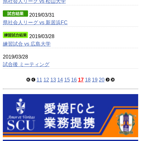
県社会人リーグ vs 松山大学
2019/03/31
県社会人リーグ vs 新居浜FC
2019/03/28
練習試合 vs 広島大学
2019/03/28
試合後 ミーティング
11
12
13
14
15
16
17
18
19
20