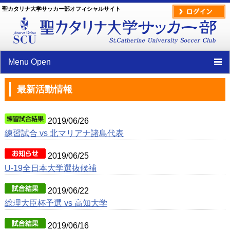
聖カタリナ大学サッカー部オフィシャルサイト
Menu Open
TOP
最新活動情報
クラブ紹介
2019/06/26
ニュース
練習試合 vs 北マリアナ諸島代表
試合情報
2019/06/25
U-19全日本大学選抜候補
スケジュール
選手/スタッフ紹介
2019/06/22
総理大臣杯予選 vs 高知大学
部員ブログ
2019/06/16