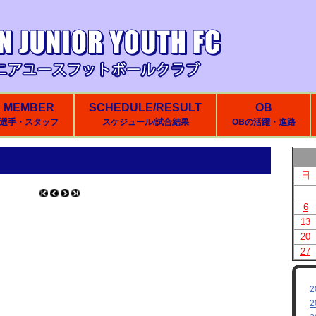
MEMBER
SCHEDULE/RESULT
OB
選手・スタッフ
スケジュール/試合結果
OBの活躍・進路
日
6
13
20
27
2
2