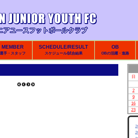
MEMBER
SCHEDULE/RESULT
OB
選手・スタッフ
スケジュール/試合結果
OBの活躍・進路
日
2
9
16
23
2
2