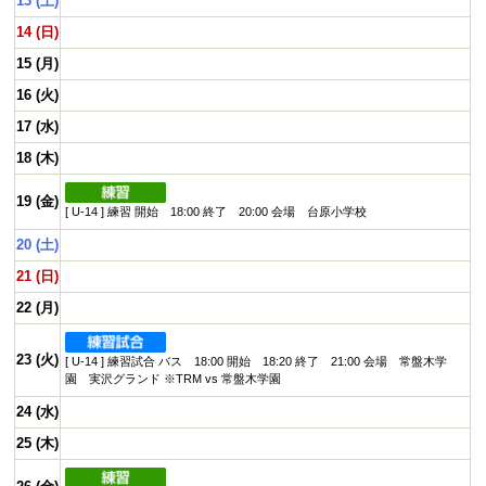
13 (土)
14 (日)
15 (月)
16 (火)
17 (水)
18 (木)
19 (金)
[ U-14 ] 練習 開始 18:00 終了 20:00 会場 台原小学校
20 (土)
21 (日)
22 (月)
23 (火)
[ U-14 ] 練習試合 バス 18:00 開始 18:20 終了 21:00 会場 常盤木学
園 実沢グランド ※TRM vs 常盤木学園
24 (水)
25 (木)