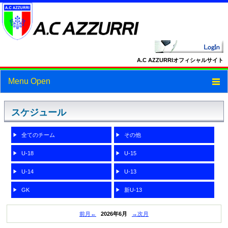
A.C AZZURRIオフィシャルサイト
Menu Open
トップ
スケジュール
ニュース
全てのチーム
その他
スケジュール
U-18
U-15
スタッフ・選手紹介
U-14
U-13
フォトギャラリー
GK
新U-13
ブログ
前月←
2026年6月
→次月