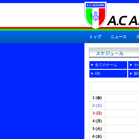
トップ
ニュース
全てのチーム
そ
GK
新U
1 (金)
2 (土)
3 (日)
4 (月)
5 (火)
6 (水)