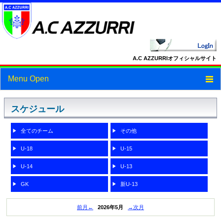
A.C AZZURRIオフィシャルサイト
Menu Open
トップ
スケジュール
ニュース
全てのチーム
その他
スケジュール
U-18
U-15
スタッフ・選手紹介
U-14
U-13
フォトギャラリー
GK
新U-13
ブログ
前月←
2026年5月
→次月