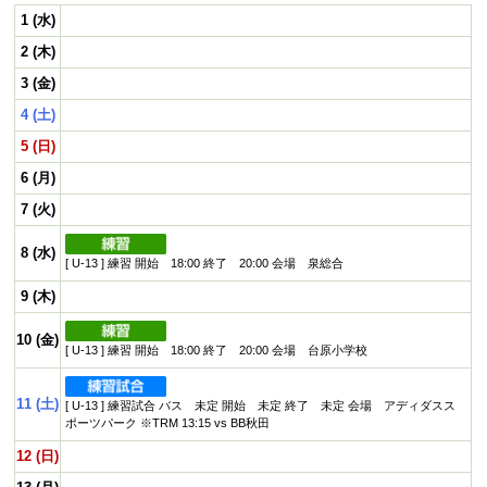
プロフィール
1 (水)
リンク集
2 (木)
3 (金)
4 (土)
5 (日)
6 (月)
7 (火)
8 (水)
[ U-13 ] 練習 開始 18:00 終了 20:00 会場 泉総合
9 (木)
10 (金)
[ U-13 ] 練習 開始 18:00 終了 20:00 会場 台原小学校
11 (土)
[ U-13 ] 練習試合 バス 未定 開始 未定 終了 未定 会場 アディダスス
ポーツパーク ※TRM 13:15 vs BB秋田
12 (日)