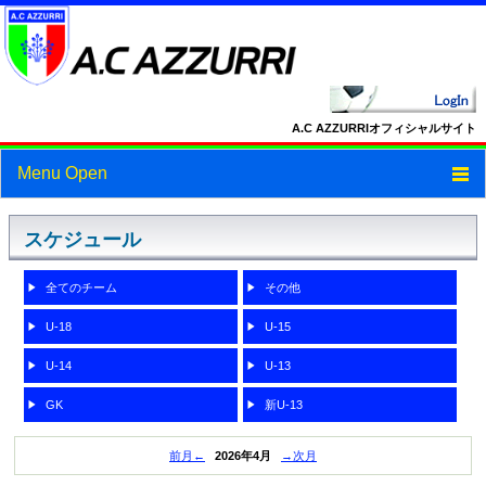
A.C AZZURRIオフィシャルサイト
Menu Open
トップ
スケジュール
ニュース
全てのチーム
その他
スケジュール
U-18
U-15
スタッフ・選手紹介
U-14
U-13
フォトギャラリー
GK
新U-13
ブログ
前月←
2026年4月
→次月