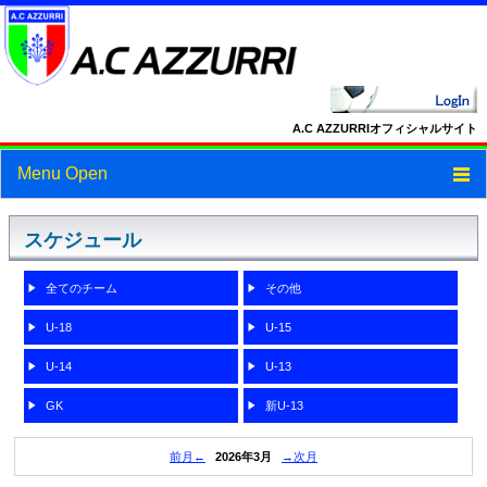
A.C AZZURRIオフィシャルサイト
Menu Open
トップ
スケジュール
ニュース
全てのチーム
その他
スケジュール
U-18
U-15
スタッフ・選手紹介
U-14
U-13
フォトギャラリー
GK
新U-13
ブログ
前月←
2026年3月
→次月