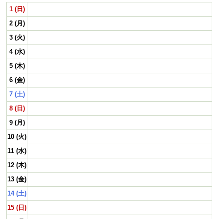
プロフィール
1 (日)
リンク集
2 (月)
3 (火)
4 (水)
5 (木)
6 (金)
7 (土)
8 (日)
9 (月)
10 (火)
11 (水)
12 (木)
13 (金)
14 (土)
15 (日)