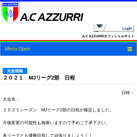
A.C AZZURRIオフィシャルサイト
Menu Open
トップ
ニュース
２０２１ MJリーグ2部 日程
スケジュール
日時：
大会名：
スタッフ・選手紹介
２０２１シーズン MJリーグ2部の日程が確定しました。
フォトギャラリー
今後変更の可能性も御座いますので予めご了承下さい。
ブログ
各リーグとも優勝目指して頑張りましょう！！