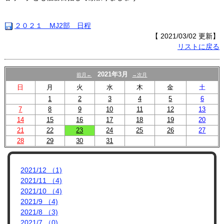
プロフィール
リンク集
２０２１ MJ2部 日程
【 2021/03/02 更新】
リストに戻る
2021年3月
前月←
→次月
日
月
火
水
木
金
土
1
2
3
4
5
6
7
8
9
10
11
12
13
14
15
16
17
18
19
20
21
22
23
24
25
26
27
28
29
30
31
2021/12 （1)
2021/11 （4)
2021/10 （4)
2021/9 （4)
2021/8 （3)
2021/7 （0)