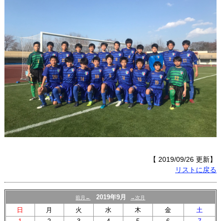
【 2019/09/26 更新】
リストに戻る
2019年9月
前月←
→次月
日
月
火
水
木
金
土