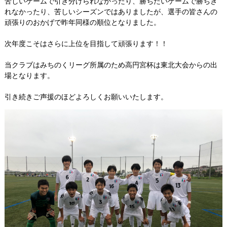
プロフィール
苦しいゲームで引き分けられなかったり、勝ちたいゲームで勝ちき
れなかったり、苦しいシーズンではありましたが、選手の皆さんの
リンク集
頑張りのおかげで昨年同様の順位となりました。
次年度こそはさらに上位を目指して頑張ります！！
当クラブはみちのくリーグ所属のため高円宮杯は東北大会からの出
場となります。
引き続きご声援のほどよろしくお願いいたします。