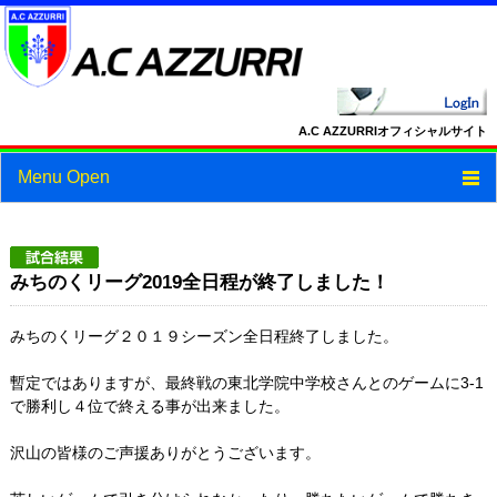
A.C AZZURRIオフィシャルサイト
Menu Open
トップ
ニュース
みちのくリーグ2019全日程が終了しました！
スケジュール
みちのくリーグ２０１９シーズン全日程終了しました。
スタッフ・選手紹介
暫定ではありますが、最終戦の東北学院中学校さんとのゲームに3-1
で勝利し４位で終える事が出来ました。
フォトギャラリー
沢山の皆様のご声援ありがとうございます。
ブログ