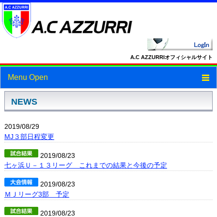
A.C AZZURRIオフィシャルサイト
Menu Open
トップ
NEWS
ニュース
2019/08/29
MJ３部日程変更
スケジュール
2019/08/23
スタッフ・選手紹介
七ヶ浜Ｕ－１３リーグ これまでの結果と今後の予定
フォトギャラリー
2019/08/23
ＭＪリーグ3部 予定
ブログ
2019/08/23